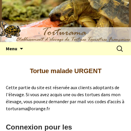
Elevage de tortues terrestres françaises
Aller
Recherc
Menu
au
Hermann
contenu
Tortue malade URGENT
Cette partie du site est réservée aux clients adoptants de
l'élevage. Si vous avez acquis une ou des tortues dans mon
élevage, vous pouvez demander par mail vos codes d’accès à
torturama@orange.fr
Connexion pour les