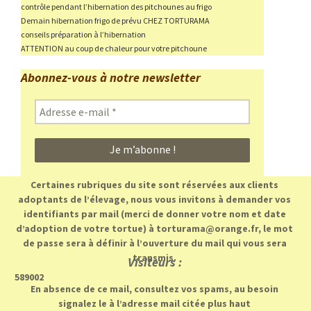
contrôle pendant l’hibernation des pitchounes au frigo
Demain hibernation frigo de prévu CHEZ TORTURAMA
conseils préparation à l’hibernation
ATTENTION au coup de chaleur pour votre pitchoune
Abonnez-vous à notre newsletter
Adresse
e-
mail
*
Certaines rubriques du site sont réservées aux clients
adoptants de l’élevage, nous vous invitons à demander vos
identifiants par mail (merci de donner votre nom et date
d’adoption de votre tortue) à torturama@orange.fr, le mot
de passe sera à définir à l’ouverture du mail qui vous sera
transmis.
Visiteurs :
589002
En absence de ce mail, consultez vos spams, au besoin
signalez le à l’adresse mail citée plus haut