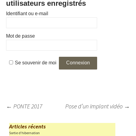
utilisateurs enregistrés
Identifiant ou e-mail
Mot de passe
Se souvenir de moi
Navigation
←
PONTE 2017
Pose d’un implant vidéo
→
des
articles
Articles récents
Sortie d’hibernation