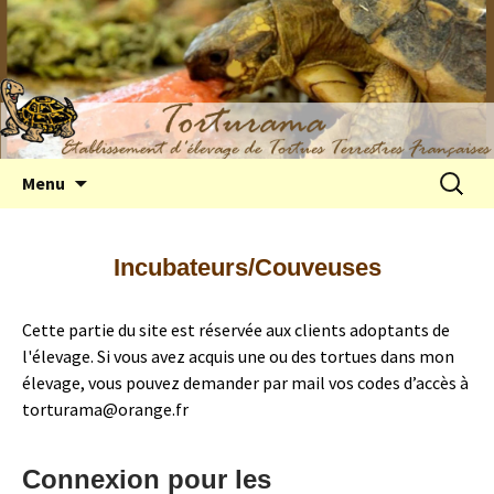
Elevage de tortues terrestres françaises
Aller
Recherc
Menu
au
Hermann
contenu
Incubateurs/Couveuses
Cette partie du site est réservée aux clients adoptants de
l'élevage. Si vous avez acquis une ou des tortues dans mon
élevage, vous pouvez demander par mail vos codes d’accès à
torturama@orange.fr
Connexion pour les