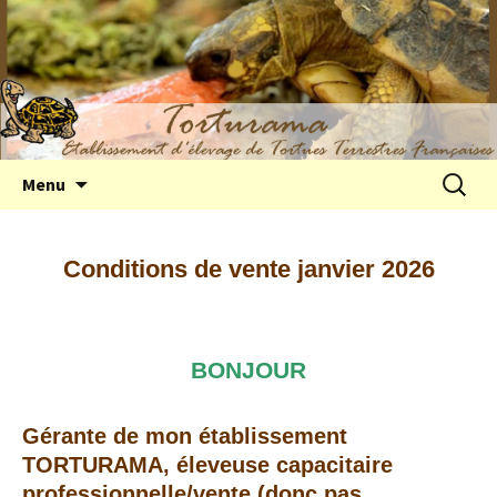
Elevage de tortues terrestres françaises
Aller
Recherc
Menu
au
Hermann
contenu
Conditions de vente janvier 2026
BONJOUR
Gérante de mon établissement
TORTURAMA, éleveuse capacitaire
professionnelle/vente (donc pas