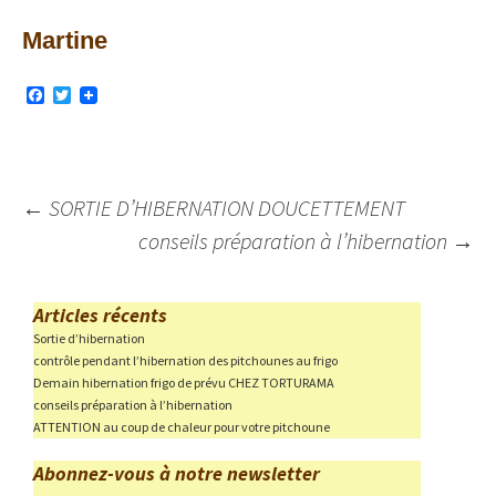
Martine
F
T
a
w
c
i
e
t
b
t
o
e
o
r
Navigation
←
SORTIE D’HIBERNATION DOUCETTEMENT
k
des
conseils préparation à l’hibernation
→
articles
Articles récents
Sortie d’hibernation
contrôle pendant l’hibernation des pitchounes au frigo
Demain hibernation frigo de prévu CHEZ TORTURAMA
conseils préparation à l’hibernation
ATTENTION au coup de chaleur pour votre pitchoune
Abonnez-vous à notre newsletter