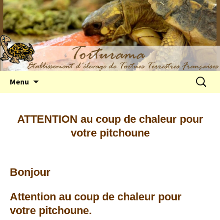
Elevage de tortues terrestres françaises
Aller
Recherc
Menu
au
Hermann
contenu
ATTENTION au coup de chaleur pour
votre pitchoune
Bonjour
Attention au coup de chaleur pour
votre pitchoune.