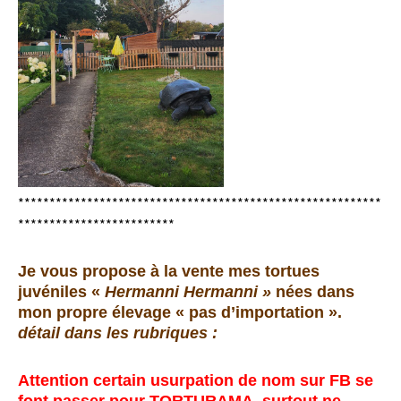
**********************************************************
*************************
Je vous propose à la vente mes tortues
juvéniles «
Hermanni Hermanni »
nées dans
mon propre élevage « pas d’importation ».
détail dans les rubriques :
Attention certain usurpation de nom sur FB se
font passer pour TORTURAMA, surtout ne