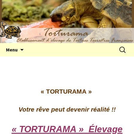
Elevage de tortues terrestres françaises
Aller
Recherc
Menu
au
Hermann
contenu
« TORTURAMA »
Votre rêve peut devenir réalité !!
« TORTURAMA » Élevage