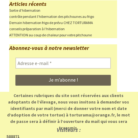
Articles récents
Sortie d’hibernation
contrôle pendant l’hibernation des pitchounes au frigo
Demain hibernation frigo de prévu CHEZ TORTURAMA
conseils préparation à l’hibernation
ATTENTION au coup de chaleur pour votre pitchoune
Abonnez-vous à notre newsletter
Adresse
e-
mail
*
Certaines rubriques du site sont réservées aux clients
adoptants de l’élevage, nous vous invitons à demander vos
identifiants par mail (merci de donner votre nom et date
d’adoption de votre tortue) à torturama@orange.fr, le mot
de passe sera à définir à l’ouverture du mail qui vous sera
transmis.
Visiteurs :
588871