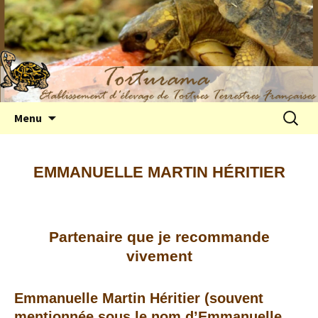
Elevage de tortues terrestres françaises
Aller
Recherc
Menu
au
Hermann
contenu
EMMANUELLE MARTIN HÉRITIER
Partenaire
que je recommande
vivement
Emmanuelle Martin Héritier (souvent
mentionnée sous le nom d’Emmanuelle