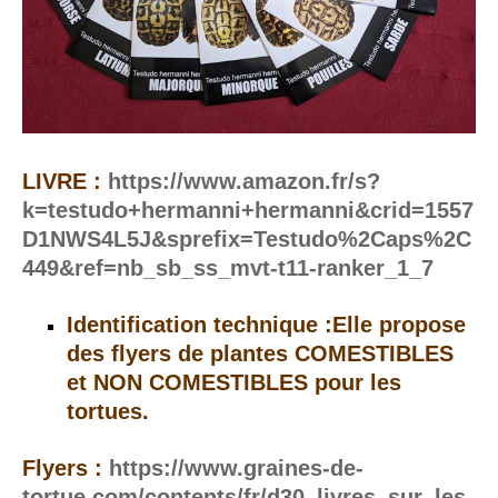
LIVRE :
https://www.amazon.fr/s?
k=testudo+hermanni+hermanni&crid=1557
D1NWS4L5J&sprefix=Testudo%2Caps%2C
449&ref=nb_sb_ss_mvt-t11-ranker_1_7
Identification technique :Elle propose
des flyers de plantes COMESTIBLES
et NON COMESTIBLES pour les
tortues.
Flyers :
https://www.graines-de-
tortue.com/contents/fr/d30_livres_sur_les