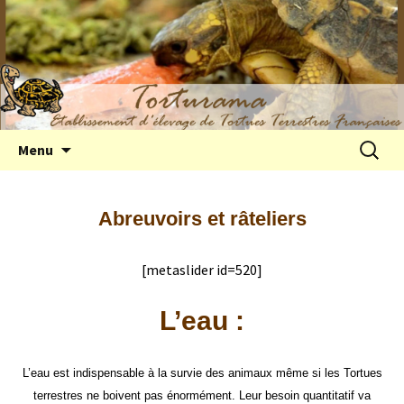
Elevage de tortues terrestres françaises
Aller
Recherc
Menu
au
Hermann
contenu
Abreuvoirs et râteliers
[metaslider id=520]
L’eau :
L’eau est indispensable à la survie des animaux même si les Tortues
terrestres ne boivent pas énormément. Leur besoin quantitatif va