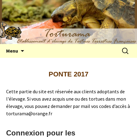
Elevage de tortues terrestres françaises
Aller
Recherc
Menu
au
Hermann
contenu
PONTE 2017
Cette partie du site est réservée aux clients adoptants de
l'élevage. Si vous avez acquis une ou des tortues dans mon
élevage, vous pouvez demander par mail vos codes d’accès à
torturama@orange.fr
Connexion pour les