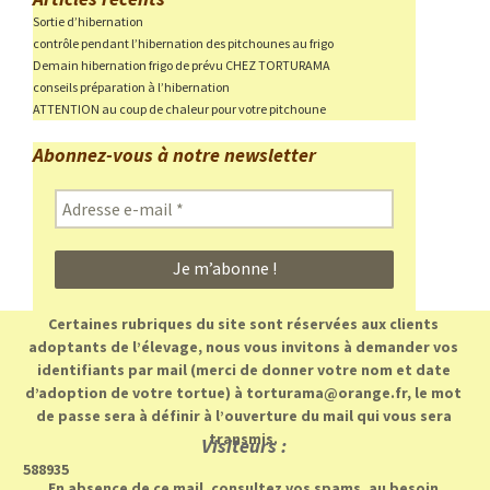
Sortie d’hibernation
contrôle pendant l’hibernation des pitchounes au frigo
Demain hibernation frigo de prévu CHEZ TORTURAMA
conseils préparation à l’hibernation
ATTENTION au coup de chaleur pour votre pitchoune
Abonnez-vous à notre newsletter
Adresse
e-
mail
*
Certaines rubriques du site sont réservées aux clients
adoptants de l’élevage, nous vous invitons à demander vos
identifiants par mail (merci de donner votre nom et date
d’adoption de votre tortue) à torturama@orange.fr, le mot
de passe sera à définir à l’ouverture du mail qui vous sera
transmis.
Visiteurs :
588935
En absence de ce mail, consultez vos spams, au besoin