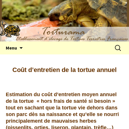
Elevage de tortues terrestres françaises
Aller
Recherc
Menu
au
Hermann
contenu
Coût d’entretien de la tortue annuel
Estimation du coût d’entretien moyen annuel
de la tortue « hors frais de santé si besoin »
tout en sachant que la tortue vie dehors dans
son parc dès sa naissance et qu’elle se nourri
principalement de mauvaises herbes
(pissenlits, orties, liseron, plantain, trèfle…)