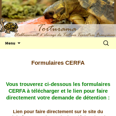
Elevage de tortues terrestres françaises
Aller
Recherc
Menu
au
Hermann
contenu
Formulaires CERFA
Vous trouverez ci-dessous les formulaires
CERFA à télécharger et le lien pour faire
directement votre demande de détention :
Lien pour faire directement sur le site du