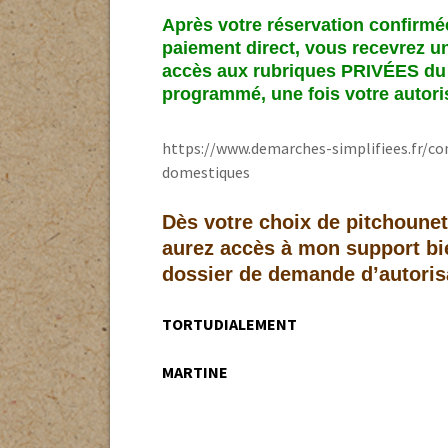
15
comment f
Après votre réservation confirmée 
Sortie d’H
paiement direct, vous recevrez u
SANTÉ et 
accès aux rubriques PRIVÉES du s
programmé, une fois votre autoris
La reprod
PRÉDATEUR
https://www.demarches-simplifiees.fr/
domestiques
Dès votre choix de pitchounet
aurez accès à mon support bie
dossier de demande d’autorisa
TORTUDIALEMENT
MARTINE