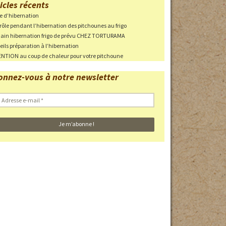
icles récents
ie d’hibernation
ri en cas
rôle pendant l’hibernation des pitchounes au frigo
in hibernation frigo de prévu CHEZ TORTURAMA
eils préparation à l’hibernation
NTION au coup de chaleur pour votre pitchoune
 des parcs
onnez-vous à notre newsletter
haleur
 EN
Photos des pontes
Adresse
-
mail