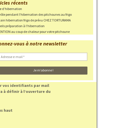
icles récents
ie d’hibernation
ri en cas
rôle pendant l’hibernation des pitchounes au frigo
in hibernation frigo de prévu CHEZ TORTURAMA
eils préparation à l’hibernation
NTION au coup de chaleur pour votre pitchoune
 des parcs
onnez-vous à notre newsletter
haleur
 EN
Photos des pontes
Adresse
-
mail
 vos identifiants par mail
 à définir à l’ouverture du
us haut