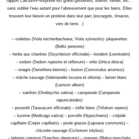
rapport Calcium/Phosphore est grand (pissenlits, liseron, trèfles, etc
…
sans oublier l’eau autant pour l’abreuvement que pour les bains. Elles
trouvent leur besoin en protéine dans leur parc (escargots, limaces,
vers de terre…)
– violettes (Viola reichenbachiana, Viola sylvestris)- pâquerettes
(Bellis perennis)
– herbe aux chantres (Sisymbrium officinale)
– liondent (Leontodon)
– sedum (Sedum rupestre et reflexum)
– ortie (Urtica dioica)
– onagre (Oenothera biennis)
– liseron (Convovulus arvensis)
– mâche sauvage (Valerianelle locusta et olitoria) – lamier blanc
(Lamium album)
– sainfoin (Onobrychis sativa) – campanule (Campanula
rapunculoides)
– pissenlit (Taraxacum officinale) – trèfle blanc (Trifolium repens)
– luzerne (Medicago sativa) – porcelle (Hypochoeris) – crépide
capillaire (Crepis capillaris)
– poule grasse (Lapsana communis) –
chicorée sauvage (Cichorium intybus)
– laiteron commun (Sonchus oleraceus) – mauves (Malva moschata,