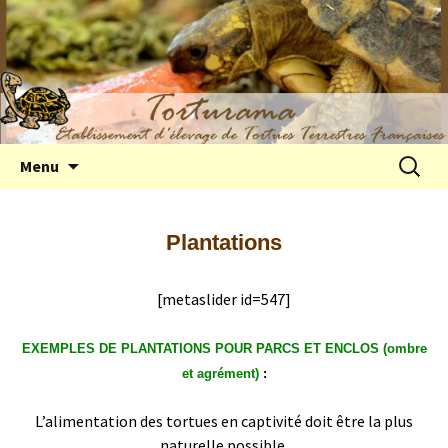
Elevage de tortues terrestres françaises
Aller
Recherc
Menu
au
Hermann
contenu
Plantations
[metaslider id=547]
EXEMPLES DE PLANTATIONS POUR PARCS ET ENCLOS
(ombre
et agrément)
:
L’alimentation des tortues en captivité doit être la plus
naturelle possible.