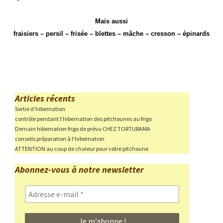
Mais aussi
fraisiers – persil – frisée – blettes – mâche – cresson – épinards
Articles récents
Sortie d’hibernation
contrôle pendant l’hibernation des pitchounes au frigo
Demain hibernation frigo de prévu CHEZ TORTURAMA
conseils préparation à l’hibernation
ATTENTION au coup de chaleur pour votre pitchoune
Abonnez-vous à notre newsletter
Adresse
e-
mail