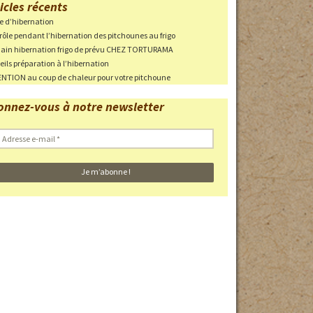
icles récents
ie d’hibernation
ri en cas
rôle pendant l’hibernation des pitchounes au frigo
in hibernation frigo de prévu CHEZ TORTURAMA
eils préparation à l’hibernation
NTION au coup de chaleur pour votre pitchoune
 des parcs
onnez-vous à notre newsletter
haleur
 EN
Photos des pontes
Adresse
-
mail