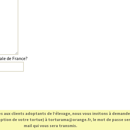
tale de France?
es aux clients adoptants de l’élevage, nous vous invitons à demander
ption de votre tortue) à torturama@orange.fr, le mot de passe sera
mail qui vous sera transmis.