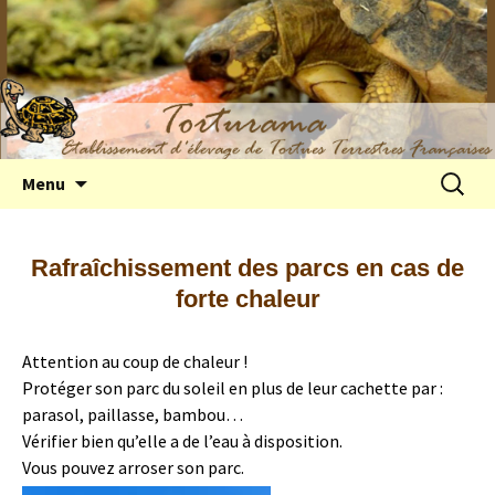
Elevage de tortues terrestres françaises
Aller
Recherc
Menu
au
Hermann
contenu
Rafraîchissement des parcs en cas de
forte chaleur
Attention au coup de chaleur !
Protéger son parc du soleil en plus de leur cachette par :
parasol, paillasse, bambou…
Vérifier bien qu’elle a de l’eau à disposition.
Vous pouvez arroser son parc.