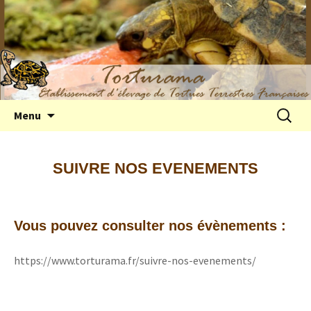
Elevage de tortues terrestres françaises
Aller
Recherc
Menu
au
Hermann
contenu
SUIVRE NOS EVENEMENTS
Vous pouvez consulter nos évènements :
https://www.torturama.fr/suivre-nos-evenements/