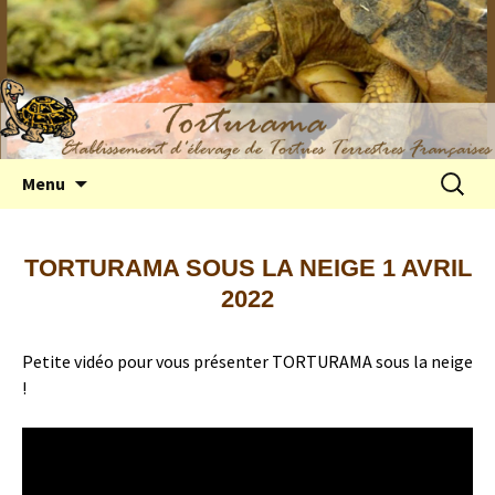
Elevage de tortues terrestres françaises
Aller
Recherc
Menu
au
Hermann
contenu
TORTURAMA SOUS LA NEIGE 1 AVRIL
2022
Petite vidéo pour vous présenter TORTURAMA sous la neige
!