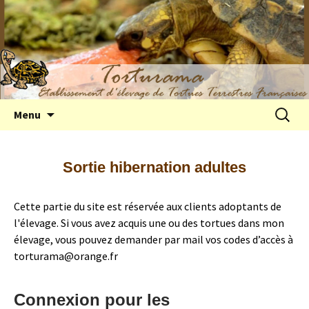
Elevage de tortues terrestres françaises
Aller
Recherc
Menu
au
Hermann
contenu
Sortie hibernation adultes
Cette partie du site est réservée aux clients adoptants de
l'élevage. Si vous avez acquis une ou des tortues dans mon
élevage, vous pouvez demander par mail vos codes d’accès à
torturama@orange.fr
Connexion pour les