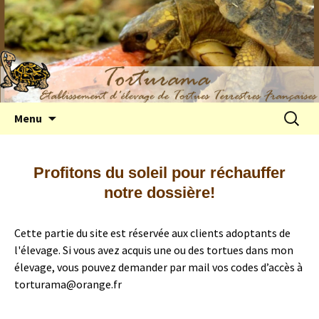
Elevage de tortues terrestres françaises
Aller
Recherc
Menu
au
Hermann
contenu
Profitons du soleil pour réchauffer
notre dossière!
Cette partie du site est réservée aux clients adoptants de
l'élevage. Si vous avez acquis une ou des tortues dans mon
élevage, vous pouvez demander par mail vos codes d’accès à
torturama@orange.fr