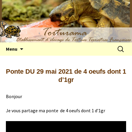
Elevage de tortues terrestres françaises
Aller
Recherc
Menu
au
Hermann
contenu
Ponte DU 29 mai 2021 de 4 oeufs dont 1
d’1gr
Bonjour
Je vous partage ma ponte de 4 oeufs dont 1 d’1gr