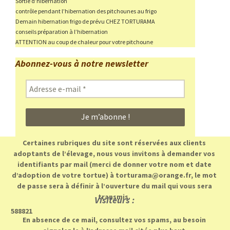
Sortie d’hibernation
contrôle pendant l’hibernation des pitchounes au frigo
Demain hibernation frigo de prévu CHEZ TORTURAMA
conseils préparation à l’hibernation
ATTENTION au coup de chaleur pour votre pitchoune
Abonnez-vous à notre newsletter
Adresse
e-
mail
*
Certaines rubriques du site sont réservées aux clients
adoptants de l’élevage, nous vous invitons à demander vos
identifiants par mail (merci de donner votre nom et date
d’adoption de votre tortue) à torturama@orange.fr, le mot
de passe sera à définir à l’ouverture du mail qui vous sera
transmis.
Visiteurs :
588821
En absence de ce mail, consultez vos spams, au besoin