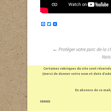
F
T
a
w
c
i
e
t
b
t
o
e
o
r
Navigation
←
Protéger votre parc de la c
k
des
Nais
articles
Certaines rubriques du site sont réservé
(merci de donner votre nom et date d’ado
En absence de ce mail,
589003