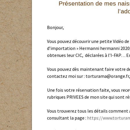
Règlement intérieur
Présentation de mes nais
TORTURAMA
Politique santé
Présentat
TORTURAM
l’ad
Les questions à se poser
rentre
Vous avez trouvé une
avant l’acquisition d’une
tortue que faire ?
tortue
La tortue
Bonjour,
LA TORTUE HERMANN EST
Comment réserver une
EN DANGER…
ANATOMIE
TORTUE ?
Vous pouvez découvrir une petite Vidéo d
Description
Les origines
Comportem
livraison : Transport
selon les
d’importation » Hermanni hermanni 2020, 
animaux vivants agréé
CARTE REPARTITION DE LA
obtenues leur CIC, déclarées à l’I-FAP… En 
TORTUE HERMANN
Ponte vers
TORTURAMA FACEBOOK
Photos naissances
Tortue escalade
L’alimenta
TORTUE ILLÉGALE sans
Vous pouvez dès maintenant faire votre 
Papier
Naissance d’une
Abreuvoirs
contactez moi sur : torturama@orange.fr, 
Hermanni Herma
Règlementation de la Faune
Canicule
sauvage captive
Panique dans l’
Une fois votre réservation faite, vous rec
Plantatio
Législation
AR
Photos Tortue 
rubriques PRIVEES de mon site qui sont ré
un escargot
SERRE ALL
Pose implant transpondeur
AR
Co
PHOTOS
im
Photos Tortue 
Terrarium 
Vous trouverez tous les détails comment 
Fo
un verre de terr
Id
consultant la page :
https://www.torturam
Quarantai
de
No
En
Hibernati