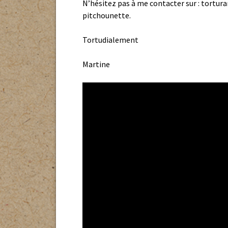
15
N’hésitez pas à me contacter sur : tortu
comment f
pitchounette.
Sortie d’H
SANTÉ et 
Tortudialement
La reprod
Martine
PRÉDATEUR