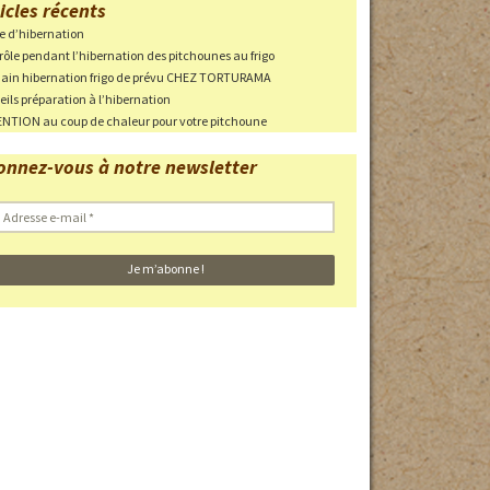
icles récents
ie d’hibernation
ri en cas
rôle pendant l’hibernation des pitchounes au frigo
in hibernation frigo de prévu CHEZ TORTURAMA
eils préparation à l’hibernation
NTION au coup de chaleur pour votre pitchoune
 des parcs
onnez-vous à notre newsletter
haleur
 EN
Photos des pontes
Adresse
-
mail