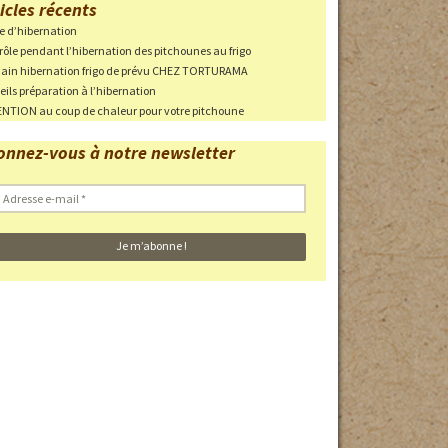
icles récents
ie d’hibernation
ri en cas
rôle pendant l’hibernation des pitchounes au frigo
in hibernation frigo de prévu CHEZ TORTURAMA
eils préparation à l’hibernation
NTION au coup de chaleur pour votre pitchoune
 des parcs
onnez-vous à notre newsletter
haleur
 EN
Photos des pontes
Adresse
-
mail