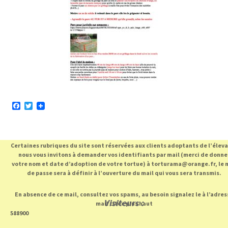
F
T
a
w
c
i
e
t
b
t
Certaines rubriques du site sont réservées aux clients adoptants de l’élev
o
e
o
r
nous vous invitons à demander vos identifiants par mail (merci de donne
k
votre nom et date d’adoption de votre tortue) à torturama@orange.fr, le 
de passe sera à définir à l’ouverture du mail qui vous sera transmis.
En absence de ce mail, consultez vos spams, au besoin signalez le à l’adres
Visiteurs :
mail citée plus haut
588900