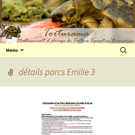
Elevage de tortues terrestres françaises
Aller
Recherc
Menu
au
Hermann
contenu
détails parcs Emilie 3