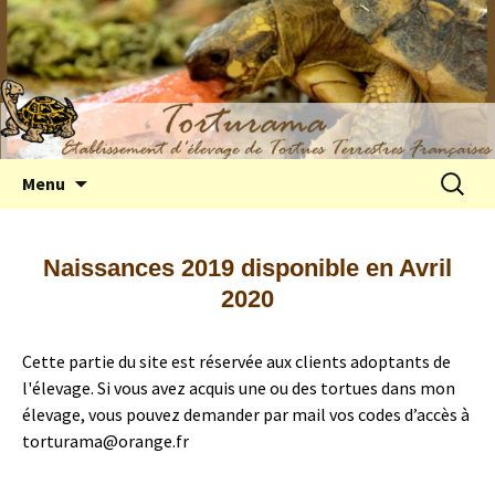
Elevage de tortues terrestres françaises
Aller
Recherc
Menu
au
Hermann
contenu
Naissances 2019 disponible en Avril
2020
Cette partie du site est réservée aux clients adoptants de
l'élevage. Si vous avez acquis une ou des tortues dans mon
élevage, vous pouvez demander par mail vos codes d’accès à
torturama@orange.fr