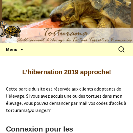
Elevage de tortues terrestres françaises
Aller
Recherc
Menu
au
Hermann
contenu
L’hibernation 2019 approche!
Cette partie du site est réservée aux clients adoptants de
l'élevage. Si vous avez acquis une ou des tortues dans mon
élevage, vous pouvez demander par mail vos codes d’accès à
torturama@orange.fr
Connexion pour les