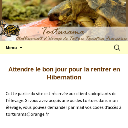
Elevage de tortues terrestres françaises
Aller
Recherc
Menu
au
Hermann
contenu
Attendre le bon jour pour la rentrer en
Hibernation
Cette partie du site est réservée aux clients adoptants de
l'élevage. Si vous avez acquis une ou des tortues dans mon
élevage, vous pouvez demander par mail vos codes d’accès à
torturama@orange.fr