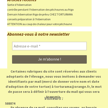
Sortie d’hibernation
contrôle pendant l’hibernation des pitchounes au frigo
Demain hibernation frigo de prévu CHEZ TORTURAMA
conseils préparation à l’hibernation
ATTENTION au coup de chaleur pour votre pitchoune
Abonnez-vous à notre newsletter
Adresse
e-
mail
*
Certaines rubriques du site sont réservées aux clients
adoptants de l’élevage, nous vous invitons à demander vos
identifiants par mail (merci de donner votre nom et date
d’adoption de votre tortue) à torturama@orange.fr, le mot
de passe sera à définir à l’ouverture du mail qui vous sera
transmis.
Visiteurs :
588874
En absence de ce mail, consultez vos spams, au besoin