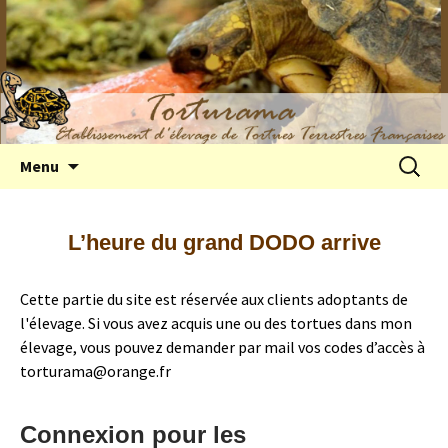
Elevage de tortues terrestres françaises
Aller
Recherc
Menu
au
Hermann
contenu
L’heure du grand DODO arrive
Cette partie du site est réservée aux clients adoptants de
l'élevage. Si vous avez acquis une ou des tortues dans mon
élevage, vous pouvez demander par mail vos codes d’accès à
torturama@orange.fr
Connexion pour les