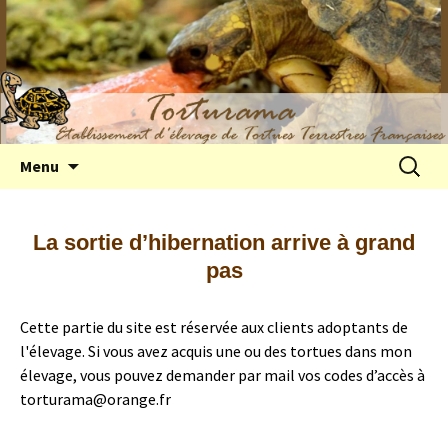
Elevage de tortues terrestres françaises
Aller
Recherc
Menu
au
Hermann
contenu
La sortie d’hibernation arrive à grand
pas
Cette partie du site est réservée aux clients adoptants de
l'élevage. Si vous avez acquis une ou des tortues dans mon
élevage, vous pouvez demander par mail vos codes d’accès à
torturama@orange.fr