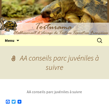
Elevage de tortues terrestres françaises
Aller
Recherc
Menu
au
Hermann
contenu
AA conseils parc juvéniles à
suivre
AA conseils parc juvéniles à suivre
F
T
a
w