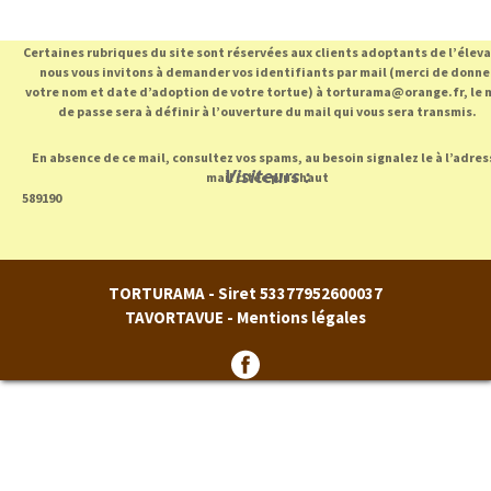
c
i
e
t
b
t
Certaines rubriques du site sont réservées aux clients adoptants de l’élev
o
e
o
r
nous vous invitons à demander vos identifiants par mail (merci de donne
k
votre nom et date d’adoption de votre tortue) à torturama@orange.fr, le 
de passe sera à définir à l’ouverture du mail qui vous sera transmis.
En absence de ce mail, consultez vos spams, au besoin signalez le à l’adres
Visiteurs :
mail citée plus haut
589190
TORTURAMA - Siret 53377952600037
TAVORTAVUE -
Mentions légales