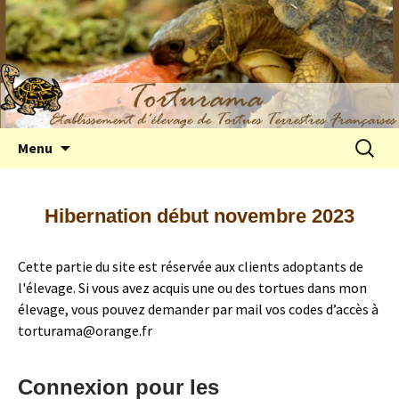
Elevage de tortues terrestres françaises
Aller
Recherc
Menu
au
Hermann
contenu
Hibernation début novembre 2023
Cette partie du site est réservée aux clients adoptants de
l'élevage. Si vous avez acquis une ou des tortues dans mon
élevage, vous pouvez demander par mail vos codes d’accès à
torturama@orange.fr
Connexion pour les