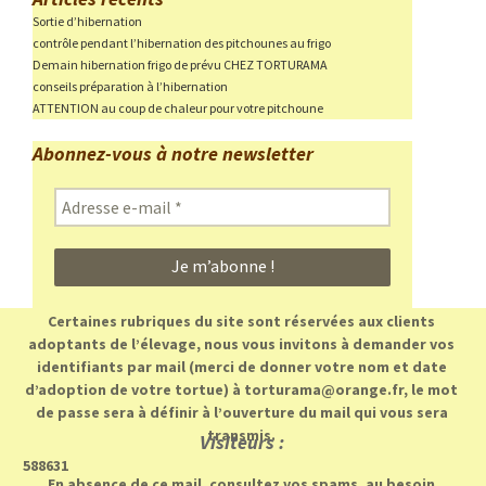
Sortie d’hibernation
contrôle pendant l’hibernation des pitchounes au frigo
Demain hibernation frigo de prévu CHEZ TORTURAMA
conseils préparation à l’hibernation
ATTENTION au coup de chaleur pour votre pitchoune
Abonnez-vous à notre newsletter
Adresse
e-
mail
*
Certaines rubriques du site sont réservées aux clients
adoptants de l’élevage, nous vous invitons à demander vos
identifiants par mail (merci de donner votre nom et date
d’adoption de votre tortue) à torturama@orange.fr, le mot
de passe sera à définir à l’ouverture du mail qui vous sera
transmis.
Visiteurs :
588631
En absence de ce mail, consultez vos spams, au besoin