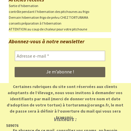
Sortie d’hibernation
contrôle pendant l’hibernation des pitchounes au frigo
Demain hibernation frigo de prévu CHEZ TORTURAMA
conseils préparation à l’hibernation
ATTENTION au coup de chaleur pour votre pitchoune
Abonnez-vous à notre newsletter
Adresse
e-
mail
*
Certaines rubriques du site sont réservées aux clients
adoptants de l’élevage, nous vous invitons à demander vos
identifiants par mail (merci de donner votre nom et date
d’adoption de votre tortue) à torturama@orange.fr, le mot
de passe sera à définir à l’ouverture du mail qui vous sera
transmis.
Visiteurs :
589076
En absence de ce mail, consultez vos spams, au besoin