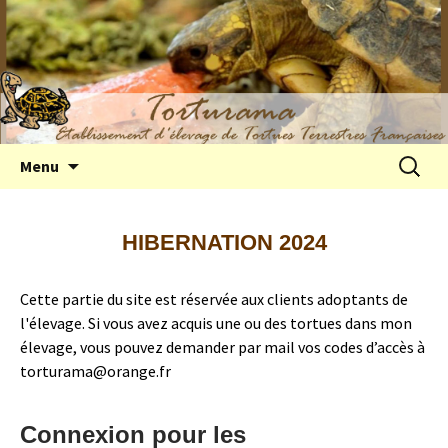
Elevage de tortues terrestres françaises
Aller
Recherc
Menu
au
Hermann
contenu
HIBERNATION 2024
Cette partie du site est réservée aux clients adoptants de
l'élevage. Si vous avez acquis une ou des tortues dans mon
élevage, vous pouvez demander par mail vos codes d’accès à
torturama@orange.fr
Connexion pour les