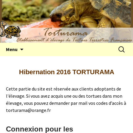
Elevage de tortues terrestres françaises
Aller
Recherc
Menu
au
Hermann
contenu
Hibernation 2016 TORTURAMA
Cette partie du site est réservée aux clients adoptants de
l'élevage. Si vous avez acquis une ou des tortues dans mon
élevage, vous pouvez demander par mail vos codes d’accès à
torturama@orange.fr
Connexion pour les