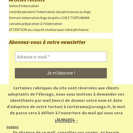
Sortie d’hibernation
contrôle pendant l’hibernation des pitchounes au frigo
Demain hibernation frigo de prévu CHEZ TORTURAMA
conseils préparation à l’hibernation
ATTENTION au coup de chaleur pour votre pitchoune
Abonnez-vous à notre newsletter
Adresse
e-
mail
*
Certaines rubriques du site sont réservées aux clients
adoptants de l’élevage, nous vous invitons à demander vos
identifiants par mail (merci de donner votre nom et date
d’adoption de votre tortue) à torturama@orange.fr, le mot
de passe sera à définir à l’ouverture du mail qui vous sera
transmis.
Visiteurs :
588803
En absence de ce mail, consultez vos spams, au besoin