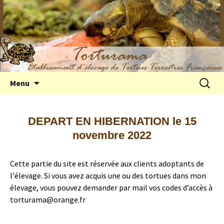
Elevage de tortues terrestres françaises
Aller
Recherc
Menu
au
Hermann
contenu
DEPART EN HIBERNATION le 15
novembre 2022
Cette partie du site est réservée aux clients adoptants de
l'élevage. Si vous avez acquis une ou des tortues dans mon
élevage, vous pouvez demander par mail vos codes d’accès à
torturama@orange.fr