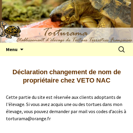
Elevage de tortues terrestres françaises
Aller
Recherc
Menu
au
Hermann
contenu
Déclaration changement de nom de
propriétaire chez VETO NAC
Cette partie du site est réservée aux clients adoptants de
l'élevage. Si vous avez acquis une ou des tortues dans mon
élevage, vous pouvez demander par mail vos codes d’accès à
torturama@orange.fr