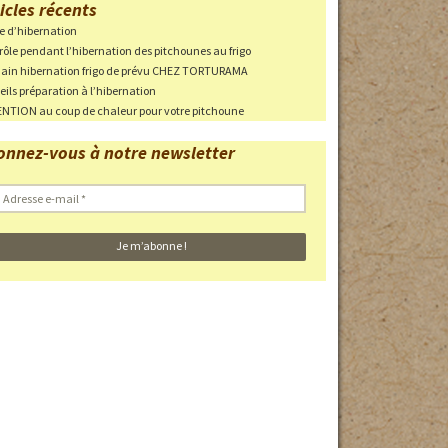
icles récents
ie d’hibernation
ri en cas
rôle pendant l’hibernation des pitchounes au frigo
in hibernation frigo de prévu CHEZ TORTURAMA
eils préparation à l’hibernation
NTION au coup de chaleur pour votre pitchoune
 des parcs
onnez-vous à notre newsletter
haleur
 EN
Photos des pontes
Adresse
-
mail