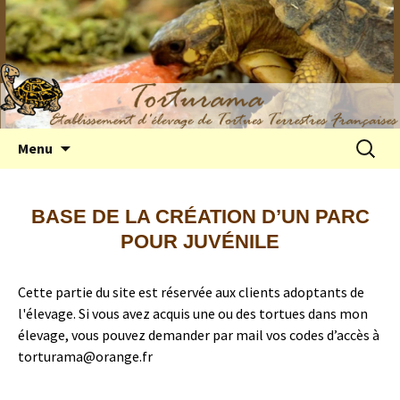
Elevage de tortues terrestres françaises
Aller
Recherc
Menu
au
Hermann
contenu
BASE DE LA CRÉATION D’UN PARC
POUR JUVÉNILE
Cette partie du site est réservée aux clients adoptants de
l'élevage. Si vous avez acquis une ou des tortues dans mon
élevage, vous pouvez demander par mail vos codes d’accès à
torturama@orange.fr