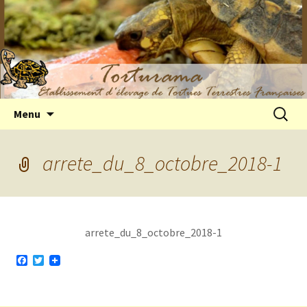
Elevage de tortues terrestres françaises
Aller
Recherc
Menu
au
Hermann
contenu
arrete_du_8_octobre_2018-1
arrete_du_8_octobre_2018-1
F
T
a
w
c
i
e
t
b
t