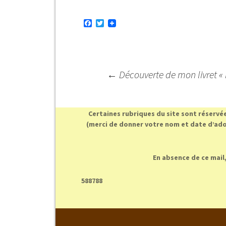
F
T
a
w
c
i
e
t
b
t
o
e
o
r
Navigation
←
Découverte de mon livret « l
k
des
articles
Certaines rubriques du site sont réservé
(merci de donner votre nom et date d’ado
En absence de ce mail,
588788