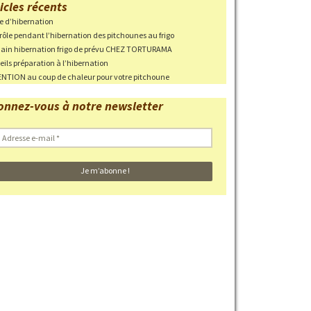
icles récents
ie d’hibernation
ri en cas
rôle pendant l’hibernation des pitchounes au frigo
in hibernation frigo de prévu CHEZ TORTURAMA
eils préparation à l’hibernation
NTION au coup de chaleur pour votre pitchoune
 des parcs
onnez-vous à notre newsletter
haleur
 EN
Photos des pontes
Adresse
-
mail