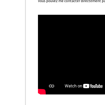
Vous pouvez me contacter directement p
15
comment f
Sortie d’H
SANTÉ et 
La reprod
PRÉDATEUR