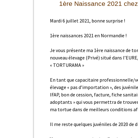
Règlement intérieur
1ère Naissance 2021 ch
TORTURAMA
Politique santé
Présentat
TORTURAM
Les questions à se poser
rentre
Vous avez trouvé une
Mardi
6 juillet 2021, bonne surprise !
avant l’acquisition d’une
tortue que faire ?
tortue
La tortue
LA TORTUE HERMANN EST
Comment réserver une
EN DANGER…
ANATOMIE
1ère naissances 2021 en Normandie !
TORTUE ?
Description
Les origines
Comportem
livraison : Transport
selon les
Je vous présente ma 1ère naissance de t
animaux vivants agréé
CARTE REPARTITION DE LA
nouveau élevage (Privé) situé dans l’EURE
TORTUE HERMANN
Ponte vers
TORTURAMA FACEBOOK
« TORTURAMA »
Photos naissances
Tortue escalade
L’alimenta
TORTUE ILLÉGALE sans
Papier
Naissance d’une
Abreuvoirs
En tant que capacitaire professionnelle/v
Hermanni Herma
Règlementation de la Faune
élevage « pas d’importation », des juvénil
Canicule
sauvage captive
Panique dans l’
IFAP, bon de cession, facture, fiche sanitai
Plantatio
Législation
AR
Photos Tortue 
adoptants » qui vous permettra de trouver
un escargot
SERRE ALL
ma tortue dans de meilleurs conditions afi
Pose implant transpondeur
AR
Co
PHOTOS
im
Photos Tortue 
Terrarium 
Fo
un verre de terr
Il me reste quelques juvéniles de 2020 de d
Id
Quarantai
de
No
En
Hibernati