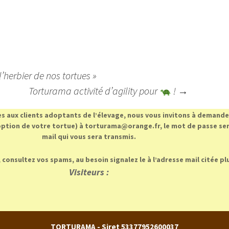
’herbier de nos tortues »
Torturama activité d’agility pour
!
→
es aux clients adoptants de l’élevage, nous vous invitons à demander
ption de votre tortue) à torturama@orange.fr, le mot de passe sera
mail qui vous sera transmis.
 consultez vos spams, au besoin signalez le à l’adresse mail citée pl
Visiteurs :
TORTURAMA - Siret 53377952600037