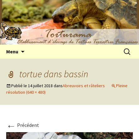
Elevage de tortues terrestres françaises
Aller
Recherc
Menu
au
Hermann
contenu
tortue dans bassin
Publié le
14 juillet 2018
dans
Abreuvoirs et râteliers
Pleine
résolution (640 × 480)
←
Précédent