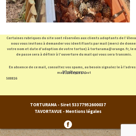
Certaines rubriques du site sont réservées aux clients adoptants de l’élev
nous vous invitons à demander vos identifiants par mail (merci de donne
votre nom et date d’adoption de votre tortue) à torturama@orange.fr, le 
de passe sera à définir à l’ouverture du mail qui vous sera transmis.
En absence de ce mail, consultez vos spams, au besoin signalez le à l’adres
Visiteurs :
mail citée plus haut
588816
TORTURAMA - Siret 53377952600037
TAVORTAVUE -
Mentions légales