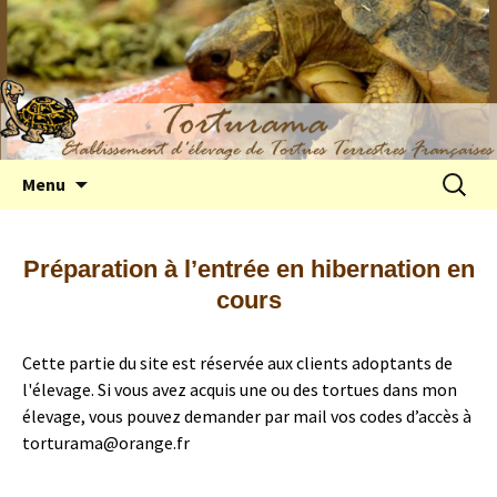
Elevage de tortues terrestres françaises
Aller
Recherc
Menu
au
Hermann
contenu
Préparation à l’entrée en hibernation en
cours
Cette partie du site est réservée aux clients adoptants de
l'élevage. Si vous avez acquis une ou des tortues dans mon
élevage, vous pouvez demander par mail vos codes d’accès à
torturama@orange.fr