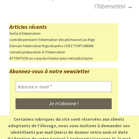
l’hibernation
→
Articles récents
Sortie d’hibernation
contrôle pendant l’hibernation des pitchounes au frigo
Demain hibernation frigo de prévu CHEZ TORTURAMA
conseils préparation à l’hibernation
ATTENTION au coup de chaleur pour votre pitchoune
Abonnez-vous à notre newsletter
Adresse
e-
mail
*
Certaines rubriques du site sont réservées aux clients
adoptants de l’élevage, nous vous invitons à demander vos
identifiants par mail (merci de donner votre nom et date
d’adoption de votre tortue) à torturama@orange.fr, le mot