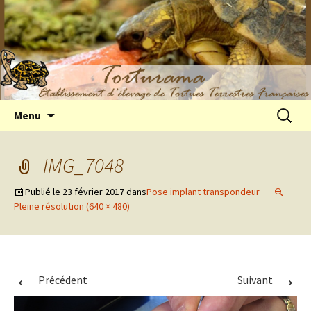
Elevage de tortues terrestres françaises
Aller
Recherc
Menu
au
Hermann
contenu
IMG_7048
Publié le
23 février 2017
dans
Pose implant transpondeur
Pleine résolution (640 × 480)
←
→
Précédent
Suivant