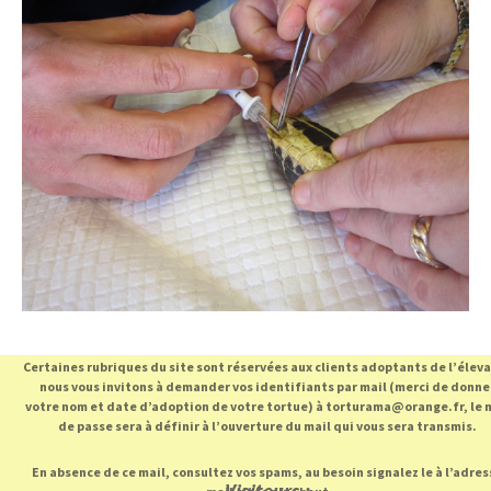
Certaines rubriques du site sont réservées aux clients adoptants de l’élev
nous vous invitons à demander vos identifiants par mail (merci de donne
votre nom et date d’adoption de votre tortue) à torturama@orange.fr, le 
de passe sera à définir à l’ouverture du mail qui vous sera transmis.
En absence de ce mail, consultez vos spams, au besoin signalez le à l’adres
Visiteurs :