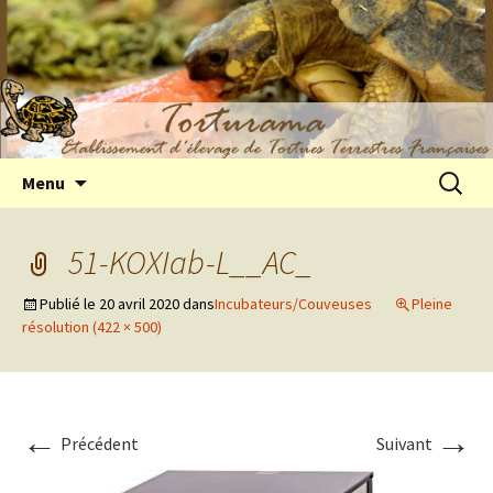
Elevage de tortues terrestres françaises
Aller
Recherc
Menu
au
Hermann
contenu
51-KOXIab-L__AC_
Publié le
20 avril 2020
dans
Incubateurs/Couveuses
Pleine
résolution (422 × 500)
←
→
Précédent
Suivant