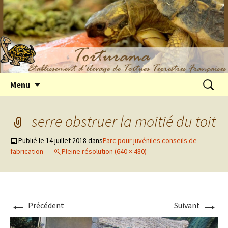
Elevage de tortues terrestres françaises
Aller
Recherc
Menu
au
Hermann
contenu
serre obstruer la moitié du toit
Publié le
14 juillet 2018
dans
Parc pour juvéniles conseils de
fabrication
Pleine résolution (640 × 480)
←
→
Précédent
Suivant