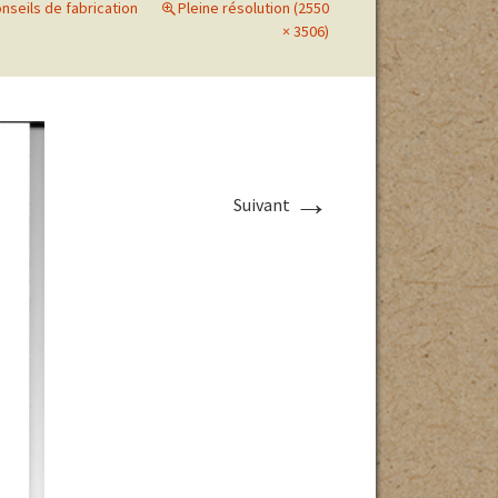
onseils de fabrication
Pleine résolution (2550
× 3506)
ri en cas
 des parcs
haleur
→
Suivant
 EN
Photos des pontes