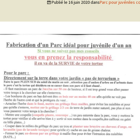
Compléments livret
SHOP TURLE MANIA
châtaignier pour
Publié le
16 juin 2020
dans
Parc pour juvéniles c
d’élevage
l’hibernation
ion du parc
Différences Varoise & Corse
A 17h30 on
FICHE SANITAIRE
Protection de l’ab
d’orage
 est OMNIVORE
IDEES PARCS à bien suivre
 DE LA TORTUE
Conseils pour maintenir
votre tortue à l’arrivée
dans sa nouvelle famille
ent de la tortue
Protéger sa maison du froid
Rafraîchissement
d’adoption
 températures
en cas de forte c
Découvrez en petites
 8/10 ans
Naissances 2020 surprise
PONTE DE 7 ŒUFS
« vidéo » mon élevage
une bien claire
DIRECT
TORTURAMA
use d’un an
tion
Repas nombril de vénus…
 tortue
 et râteliers
Nourriture : Salade frisée
nni 2021
Réserve d’os de seiches
incubateur
ns
RETE DU 8 AOUT 2016 AEA
qui mange
TOP PLEXIGLAS
RÊTÉ DU 8 OCTOBRE 2018
ntrôle de la pose d’un
plant sur juvénile de 2020
qui mange
pour soin
rmulaires CERFA
e
entification et puçage
ne
s tortues
uveau registre
trées/Sorties : Cerfa
on symptomes
hibernation pour tortue