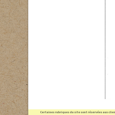
15
comment f
Sortie d’H
SANTÉ et 
La reprod
PRÉDATEUR
Certaines rubriques du site sont réservées aux cli