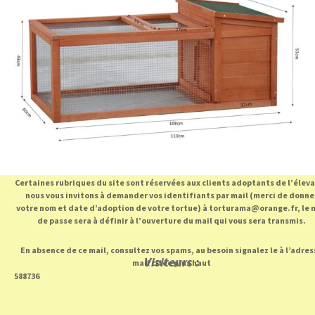
Certaines rubriques du site sont réservées aux clients adoptants de l’élev
nous vous invitons à demander vos identifiants par mail (merci de donne
votre nom et date d’adoption de votre tortue) à torturama@orange.fr, le 
de passe sera à définir à l’ouverture du mail qui vous sera transmis.
En absence de ce mail, consultez vos spams, au besoin signalez le à l’adres
Visiteurs :
mail citée plus haut
588736