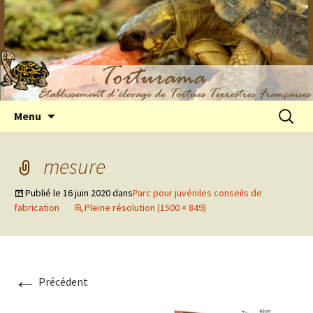
Elevage de tortues terrestres françaises
Aller
Recherc
Menu
au
Hermann
contenu
mesure
Publié le
16 juin 2020
dans
Parc pour juvéniles conseils de
fabrication
Pleine résolution (1500 × 849)
←
Précédent