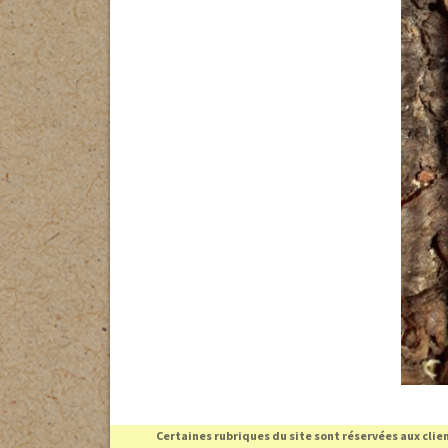
15
comment f
Sortie d’H
SANTÉ et 
La reprod
PRÉDATEUR
Certaines rubriques du site sont réservées aux cli