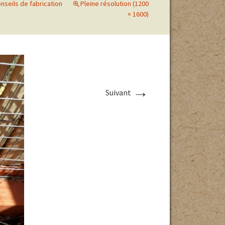
onseils de fabrication
Pleine résolution (1200
× 1600)
ri en cas
 des parcs
haleur
→
Suivant
 EN
Photos des pontes