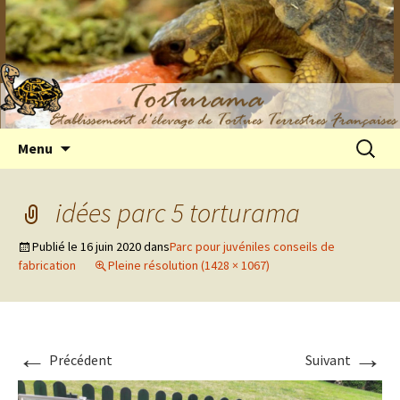
Elevage de tortues terrestres françaises
Aller
Recherc
Menu
au
Hermann
contenu
idées parc 5 torturama
Publié le
16 juin 2020
dans
Parc pour juvéniles conseils de
fabrication
Pleine résolution (1428 × 1067)
←
→
Précédent
Suivant