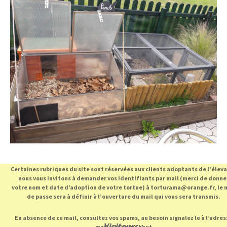
Certaines rubriques du site sont réservées aux clients adoptants de l’élev
nous vous invitons à demander vos identifiants par mail (merci de donne
votre nom et date d’adoption de votre tortue) à torturama@orange.fr, le 
de passe sera à définir à l’ouverture du mail qui vous sera transmis.
En absence de ce mail, consultez vos spams, au besoin signalez le à l’adres
Visiteurs :
mail citée plus haut