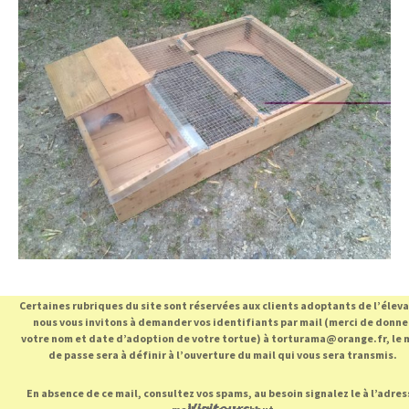
Certaines rubriques du site sont réservées aux clients adoptants de l’élev
nous vous invitons à demander vos identifiants par mail (merci de donne
votre nom et date d’adoption de votre tortue) à torturama@orange.fr, le 
de passe sera à définir à l’ouverture du mail qui vous sera transmis.
En absence de ce mail, consultez vos spams, au besoin signalez le à l’adres
Visiteurs :