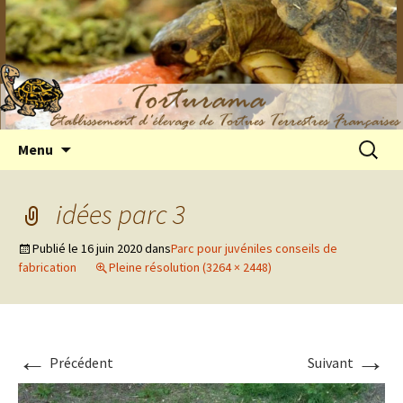
Elevage de tortues terrestres françaises
Aller
Recherc
Menu
au
Hermann
contenu
idées parc 3
Publié le
16 juin 2020
dans
Parc pour juvéniles conseils de
fabrication
Pleine résolution (3264 × 2448)
←
→
Précédent
Suivant