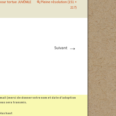
pour tortue JUVÉNILE
Pleine résolution (151 ×
217)
ri en cas
 des parcs
haleur
→
Suivant
 EN
Photos des pontes
 mail (merci de donner votre nom et date d’adoption
vous sera transmis.
plus haut